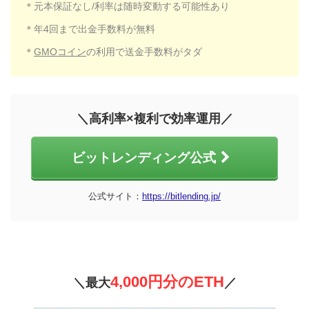
＊元本保証なし/利率は随時変動する可能性あり
＊年4回まで出金手数料が無料
＊
GMOコイン
の利用で送金手数料がタダ
＼高利率×複利で効率運用／
ビットレンディング公式
公式サイト：
https://bitlending.jp/
4,0
00円分のETH
＼最大
／