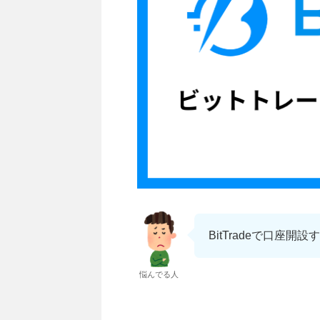
BitTradeで口座
悩んでる人